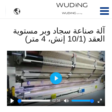

آلة صناعة سجاد وبر مستوية
العقد (10/1 إنش، 4 متر)
Play
02:34
Play
Mute
Enter