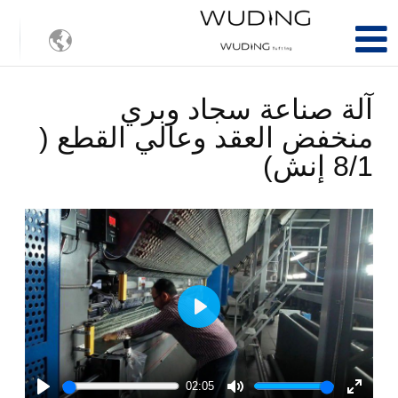

آلة صناعة سجاد وبري
منخفض العقد وعالي القطع (
8/1 إنش)
Play
02:05